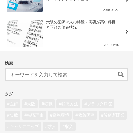
2018.02.27
大阪の医師求人の特徴・需要が高い科目
と医師の偏在状況
2018.02.15
検索
タグ
医師
大阪
転職
転職方法
ブラック病院
失敗
転職理由
勤務環境
救急医療
診療所開業
キャリアアップ
求人
収入